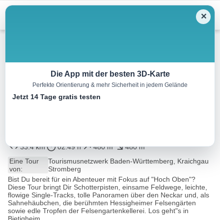
Menu
✕
Radtour
Die App mit der besten 3D-Karte
Perfekte Orientierung & mehr Sicherheit in jedem Gelände
Gravel-Genuss-Tour:
Jetzt 14 Tage gratis testen
Felsengartenkellerei
Besigheim
33.4 km
02:49 h
480 m
480 m
Eine Tour
Tourismusnetzwerk Baden-Württemberg, Kraichgau
von:
Stromberg
Bist Du bereit für ein Abenteuer mit Fokus auf "Hoch Oben"?
Diese Tour bringt Dir Schotterpisten, einsame Feldwege, leichte,
flowige Single-Tracks, tolle Panoramen über den Neckar und, als
Sahnehäubchen, die berühmten Hessigheimer Felsengärten
sowie edle Tropfen der Felsengartenkellerei. Los geht"s in
Bietigheim...