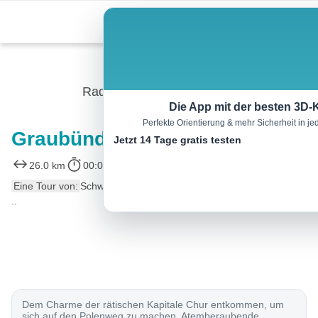
Skip
Menu
to
content
Radtour
Die App mit der besten 3D-
Perfekte Orientierung & mehr Sicherheit in 
Graubünden-Route, Etappe 1/7
Jetzt 14 Tage gratis testen
26.0 km
00:00 h
340 m
260 m
Eine Tour von:
SchweizMobil
..
Dem Charme der rätischen Kapitale Chur entkommen, um
sich auf den Polenweg zu machen. Atemberaubende