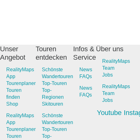
Unser
Touren
Infos &
Über uns
Angebot
entdecken
Service
RealityMaps
Team
RealityMaps
Schönste
News
Jobs
App
Wandertouren
FAQs
Tourenplaner
Top-Touren
RealityMaps
News
Touren
Top-
Team
FAQs
finden
Regionen
Jobs
Shop
Skitouren
Youtube
Inst
RealityMaps
Schönste
App
Wandertouren
Tourenplaner
Top-Touren
Touren
Top-