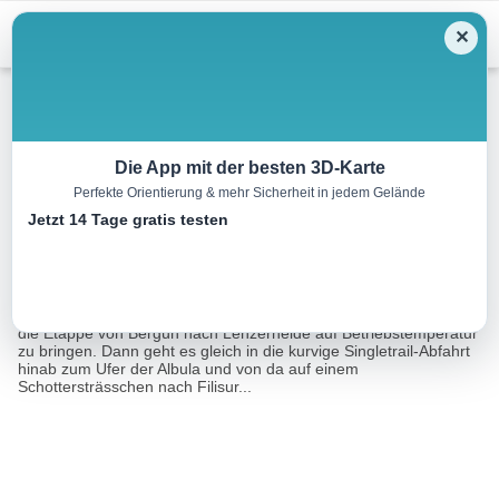
Menu
✕
Mountainbike
Die App mit der besten 3D-Karte
Perfekte Orientierung & mehr Sicherheit in jedem Gelände
Graubünden Bike, Etappe 7/11
Jetzt 14 Tage gratis testen
38.0 km
00:00 h
1350 m
1250 m
Eine Tour von:
SchweizMobil
Die knapp 80 Höhenmeter sind genau richtig, um den Körper für
die Etappe von Bergün nach Lenzerheide auf Betriebstemperatur
zu bringen. Dann geht es gleich in die kurvige Singletrail-Abfahrt
hinab zum Ufer der Albula und von da auf einem
Schottersträsschen nach Filisur...