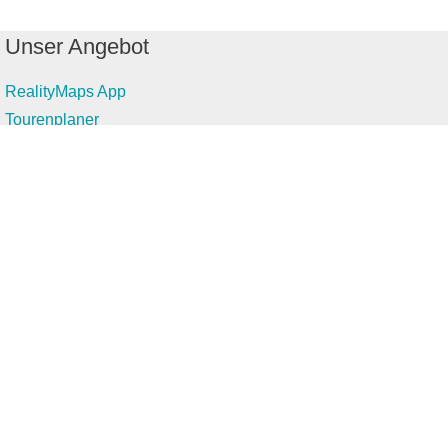
Unser Angebot
RealityMaps App
Tourenplaner
Touren finden
Shop
Touren entdecken
Schönste Wandertouren
Top-Touren
Top-Regionen
Skitouren
Infos & Service
News
FAQs