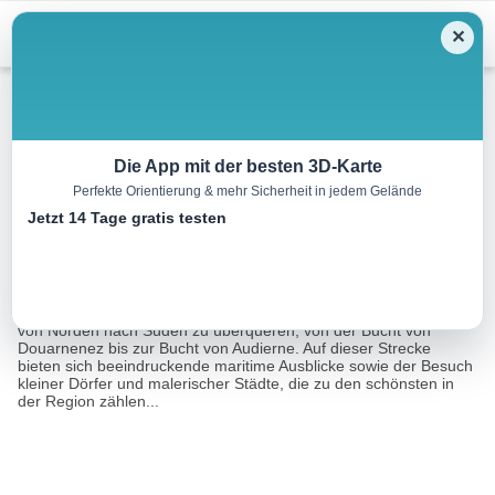
Menu
✕
Mountainbike
Die App mit der besten 3D-Karte
Perfekte Orientierung & mehr Sicherheit in jedem Gelände
Goulien-Deux Baies Rundfahrt
Jetzt 14 Tage gratis testen
39.5 km
03:45 h
450 m
450 m
Eine Tour von:
RealityMap
Die Schleife der beiden Buchten ermöglicht es, das Cap Sizun
von Norden nach Süden zu überqueren, von der Bucht von
Douarnenez bis zur Bucht von Audierne. Auf dieser Strecke
bieten sich beeindruckende maritime Ausblicke sowie der Besuch
kleiner Dörfer und malerischer Städte, die zu den schönsten in
der Region zählen...