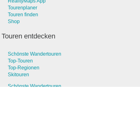
RealityMaps App
Tourenplaner
Touren finden
Shop
Touren entdecken
Schönste Wandertouren
Top-Touren
Top-Regionen
Skitouren
Schönste Wandertouren
Top-Touren
Top-Regionen
Skitouren
Infos & Service
News