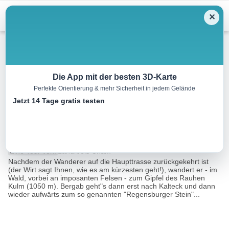
Menu
✕
Wandern
Die App mit der besten 3D-Karte
Perfekte Orientierung & mehr Sicherheit in jedem Gelände
Goldsteig S 17 Grandsberg –
Jetzt 14 Tage gratis testen
Landshuter Haus
18.8 km
06:30 h
8869 m
7883 m
Eine Tour von:
Landkreis Cham
Nachdem der Wanderer auf die Haupttrasse zurückgekehrt ist
(der Wirt sagt Ihnen, wie es am kürzesten geht!), wandert er - im
Wald, vorbei an imposanten Felsen - zum Gipfel des Rauhen
Kulm (1050 m). Bergab geht"s dann erst nach Kalteck und dann
wieder aufwärts zum so genannten "Regensburger Stein"...