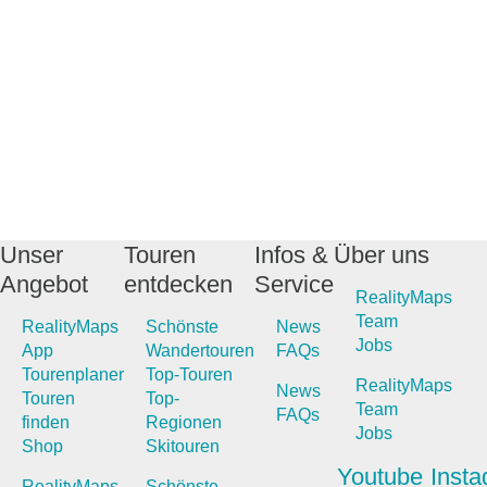
Unser
Touren
Infos &
Über uns
Angebot
entdecken
Service
RealityMaps
Team
RealityMaps
Schönste
News
Jobs
App
Wandertouren
FAQs
Tourenplaner
Top-Touren
RealityMaps
News
Touren
Top-
Team
FAQs
finden
Regionen
Jobs
Shop
Skitouren
Youtube
Inst
RealityMaps
Schönste