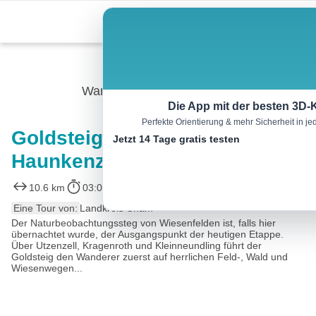
Skip
Menu
to
content
Wandern
Die App mit der besten 3D-
Perfekte Orientierung & mehr Sicherheit in 
Goldsteig S 13 Wiesenfelden –
Jetzt 14 Tage gratis testen
Haunkenzell
10.6 km
03:00 h
4685 m
5861 m
Eine Tour von:
Landkreis Cham
Der Naturbeobachtungssteg von Wiesenfelden ist, falls hier
übernachtet wurde, der Ausgangspunkt der heutigen Etappe.
Über Utzenzell, Kragenroth und Kleinneundling führt der
Goldsteig den Wanderer zuerst auf herrlichen Feld-, Wald und
Wiesenwegen...