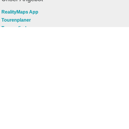
RealityMaps App
Tourenplaner
Touren finden
Shop
Touren entdecken
Schönste Wandertouren
Top-Touren
Top-Regionen
Skitouren
Infos & Service
News
FAQs
Über uns