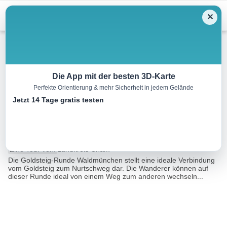
Menu
✕
Wandern
Die App mit der besten 3D-Karte
Perfekte Orientierung & mehr Sicherheit in jedem Gelände
Goldsteig-Runde Nr. 10
Jetzt 14 Tage gratis testen
Waldmünchen
15.2 km
04:00 h
7379 m
7799 m
Eine Tour von:
Landkreis Cham
Die Goldsteig-Runde Waldmünchen stellt eine ideale Verbindung
vom Goldsteig zum Nurtschweg dar. Die Wanderer können auf
dieser Runde ideal von einem Weg zum anderen wechseln...