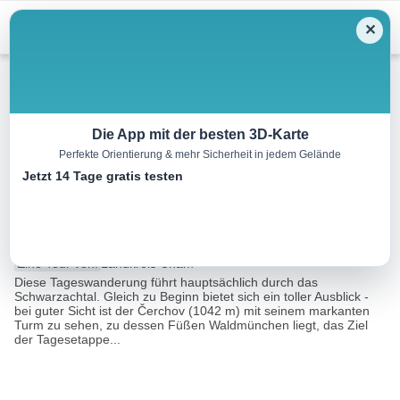
Menu
✕
Wandern
Die App mit der besten 3D-Karte
Perfekte Orientierung & mehr Sicherheit in jedem Gelände
Goldsteig N 09 Bauhof/Rötz –
Jetzt 14 Tage gratis testen
Herzogau
30.7 km
08:00 h
16222 m
14575 m
Eine Tour von:
Landkreis Cham
Diese Tageswanderung führt hauptsächlich durch das
Schwarzachtal. Gleich zu Beginn bietet sich ein toller Ausblick -
bei guter Sicht ist der Čerchov (1042 m) mit seinem markanten
Turm zu sehen, zu dessen Füßen Waldmünchen liegt, das Ziel
der Tagesetappe...