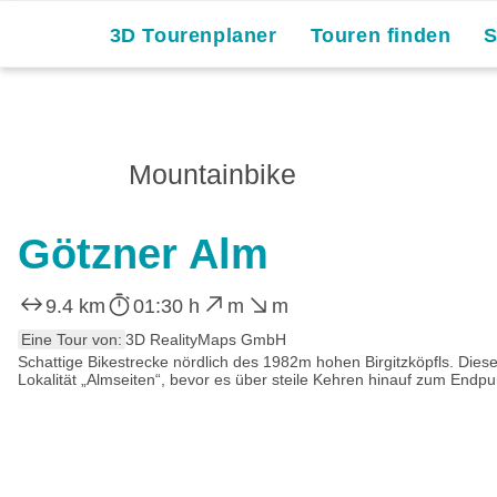
3D Tourenplaner
Touren finden
Mountainbike
Götzner Alm
9.4 km
01:30 h
m
m
Eine Tour von:
3D RealityMaps GmbH
Schattige Bikestrecke nördlich des 1982m hohen Birgitzköpfls. Die
Lokalität „Almseiten“, bevor es über steile Kehren hinauf zum Endpun