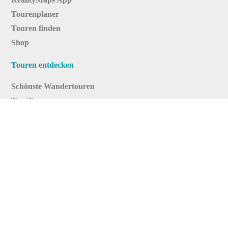
Tourenplaner
Touren finden
Shop
Touren entdecken
Schönste Wandertouren
Top-Touren
Top-Regionen
Skitouren
Infos & Service
News
FAQs
Über uns