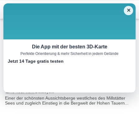
Menu
✕
Wandern
Die App mit der besten 3D-Karte
Perfekte Orientierung & mehr Sicherheit in jedem Gelände
Gmeineck über
Jetzt 14 Tage gratis testen
Kohlmaierhütte
9.9 km
04:35 h
1236 m
1236 m
Eine Tour von:
Datacycle
Einer der schönsten Aussichtsberge westliches des Millstätter
Sees und zugleich Einstieg in die Bergwelt der Hohen Tauern...