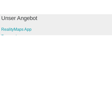
Unser Angebot
RealityMaps App
Tourenplaner
Touren finden
Shop
Touren entdecken
Schönste Wandertouren
Top-Touren
Top-Regionen
Skitouren
Infos & Service
News