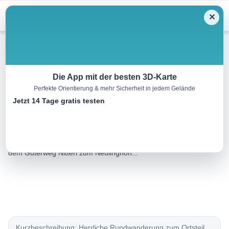
Menu
✕
Wandern
Die App mit der besten 3D-Karte
Perfekte Orientierung & mehr Sicherheit in jedem Gelände
Gloxwaldrunde
Jetzt 14 Tage gratis testen
19.1 km
05:30 h
525 m
525 m
Eine Tour von:
TOURDATA
Beschreibung:Start Marktplatz, zunächst Richtung Südosten auf
dem Güterweg Nitterl zum Neulinghoh...
Kurzbeschreibung: Herrliche Rundwanderung zum Ortsteil