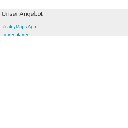
Unser Angebot
RealityMaps App
Tourenplaner
Touren finden
Shop
Touren entdecken
Schönste Wandertouren
Top-Touren
Top-Regionen
Skitouren
Infos & Service
News