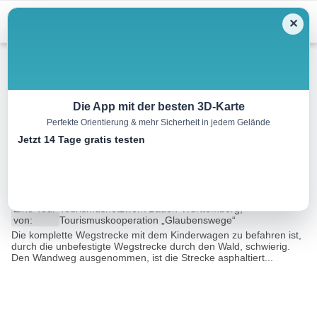
Menu
✕
Wandern
Die App mit der besten 3D-Karte
Perfekte Orientierung & mehr Sicherheit in jedem Gelände
Glaubensweg 30 Vom Roten
Jetzt 14 Tage gratis testen
Sturz zum Bullenfeld
4.7 km
01:15 h
79 m
80 m
Eine Tour
Tourismusnetzwerk Baden-Württemberg,
von:
Tourismuskooperation „Glaubenswege“
Die komplette Wegstrecke mit dem Kinderwagen zu befahren ist,
durch die unbefestigte Wegstrecke durch den Wald, schwierig.
Den Wandweg ausgenommen, ist die Strecke asphaltiert...