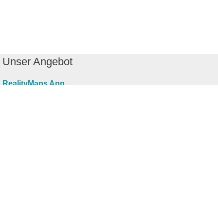
Unser Angebot
RealityMaps App
Tourenplaner
Touren finden
Shop
Touren entdecken
Schönste Wandertouren
Top-Touren
Top-Regionen
Skitouren