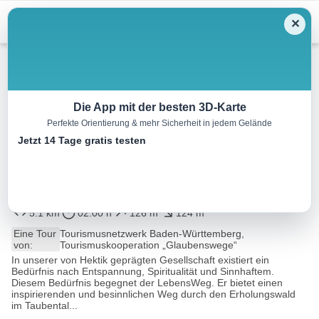
Menu
✕
Wandern
Die App mit der besten 3D-Karte
Perfekte Orientierung & mehr Sicherheit in jedem Gelände
Glaubensweg 03 Spirituelle
Jetzt 14 Tage gratis testen
Begegnungen auf dem
Lebensweg
5.1 km
02:00 h
126 m
124 m
Eine Tour
Tourismusnetzwerk Baden-Württemberg,
von:
Tourismuskooperation „Glaubenswege“
In unserer von Hektik geprägten Gesellschaft existiert ein
Bedürfnis nach Entspannung, Spiritualität und Sinnhaftem.
Diesem Bedürfnis begegnet der LebensWeg. Er bietet einen
inspirierenden und besinnlichen Weg durch den Erholungswald
im Taubental...