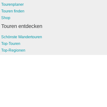
Tourenplaner
Touren finden
Shop
Touren entdecken
Schönste Wandertouren
Top-Touren
Top-Regionen
Skitouren
Infos & Service
News
FAQs
Über uns
RealityMaps