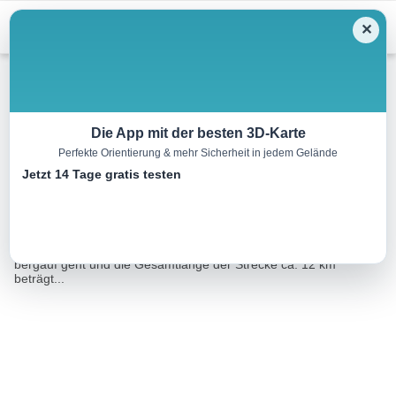
Menu
✕
Wandern
Die App mit der besten 3D-Karte
Perfekte Orientierung & mehr Sicherheit in jedem Gelände
Glasgraben-Strecke
Jetzt 14 Tage gratis testen
12.9 km
03:00 h
334 m
333 m
Eine Tour von:
Datacycle
Die Strecke gilt als anspruchsvoll, da es beim ersten Streckenteil
bergauf geht und die Gesamtlänge der Strecke ca. 12 km
beträgt...