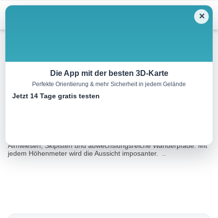
Menu
✕
Wandern
Die App mit der besten 3D-Karte
Perfekte Orientierung & mehr Sicherheit in jedem Gelände
Gipfelwanderung Hochkar
Jetzt 14 Tage gratis testen
2.6 km
01:26 h
331 m
10 m
Eine Tour von:
Outdooractive
Sehr schöne, nicht allzu schwierige Gipfeltour über saftige
Almwiesen, Skipisten und abwechslungsreiche Wanderpfade. Mit
jedem Höhenmeter wird die Aussicht imposanter. ..