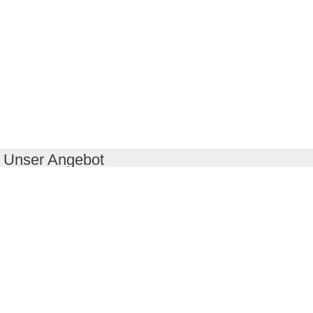
Unser Angebot
RealityMaps App
Tourenplaner
Touren finden
Shop
Touren entdecken
Schönste Wandertouren