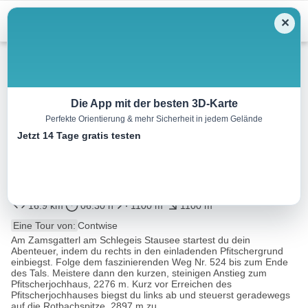
Menu
✕
Wandern
Die App mit der besten 3D-Karte
Perfekte Orientierung & mehr Sicherheit in jedem Gelände
Gipfelwanderung: Ginzling
Jetzt 14 Tage gratis testen
Schlegeis Stausee –
Rotbachlspitze
16.9 km
06:30 h
1100 m
1100 m
Eine Tour von:
Contwise
Am Zamsgatterl am Schlegeis Stausee startest du dein
Abenteuer, indem du rechts in den einladenden Pfitschergrund
einbiegst. Folge dem faszinierenden Weg Nr. 524 bis zum Ende
des Tals. Meistere dann den kurzen, steinigen Anstieg zum
Pfitscherjochhaus, 2276 m. Kurz vor Erreichen des
Pfitscherjochhauses biegst du links ab und steuerst geradewegs
auf die Rotbachspitze, 2897 m zu...