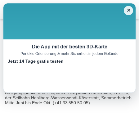
Menu
✕
Wandern
Die App mit der besten 3D-Karte
Perfekte Orientierung & mehr Sicherheit in jedem Gelände
Gibel, 2035 m
Jetzt 14 Tage gratis testen
12.0 km
02:45 h
416 m
416 m
Eine Tour
Rother Wanderführer Berner Oberland Ost (Daniel
von:
Anker, Bernd Jung)
Ausgangspunkt: und Endpunkt: Bergstation Käserstatt, 1827 m,
der Seilbahn Hasliberg-Wasserwendi-Käserstatt, Sommerbetrieb
Mitte Juni bis Ende Okt. (+41 33 550 50 05)...