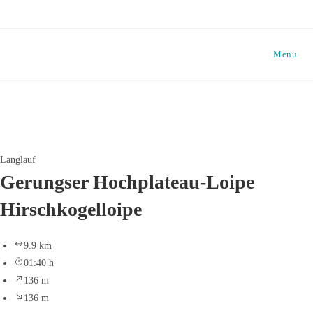
Skip
to
content
Menu
Langlauf
Gerungser Hochplateau-Loipe
Hirschkogelloipe
9.9 km
01:40 h
136 m
136 m