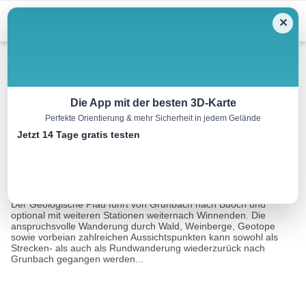
Menu
✕
Wandern
Die App mit der besten 3D-Karte
Perfekte Orientierung & mehr Sicherheit in jedem Gelände
Geologischer Pfad
Jetzt 14 Tage gratis testen
11.4 km
03:40 h
304 m
304 m
Eine Tour
Tourismusnetzwerk Baden-Württemberg, Remstal
von:
Tourismus e.V.
Der Geologische Pfad führt von Grunbach nach Buoch und
optional mit weiteren Stationen weiternach Winnenden. Die
anspruchsvolle Wanderung durch Wald, Weinberge, Geotope
sowie vorbeian zahlreichen Aussichtspunkten kann sowohl als
Strecken- als auch als Rundwanderung wiederzurück nach
Grunbach gegangen werden...