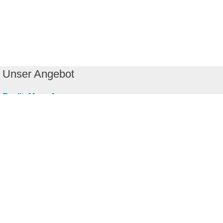
Unser Angebot
RealityMaps App
Tourenplaner
Touren finden
Shop
Touren entdecken
Schönste Wandertouren
Top-Touren
Top-Regionen
Skitouren