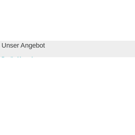
Unser Angebot
RealityMaps App
Tourenplaner
Touren finden
Shop
Touren entdecken
Schönste Wandertouren
Top-Touren
Top-Regionen
Skitouren