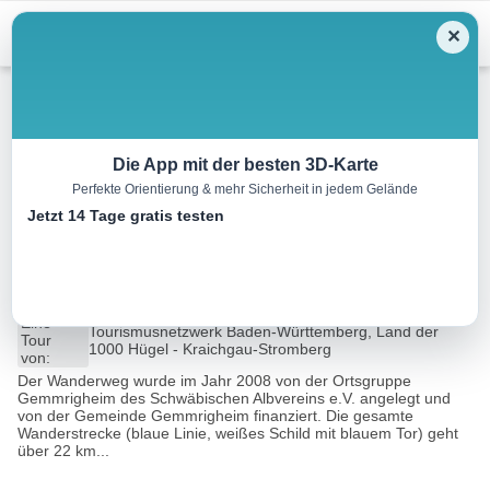
Menu
✕
Wandern
Die App mit der besten 3D-Karte
Perfekte Orientierung & mehr Sicherheit in jedem Gelände
Gemmrigheimer
Jetzt 14 Tage gratis testen
Rundwanderweg
21.2 km
05:40 h
285 m
285 m
Eine
Tourismusnetzwerk Baden-Württemberg, Land der
Tour
1000 Hügel - Kraichgau-Stromberg
von:
Der Wanderweg wurde im Jahr 2008 von der Ortsgruppe
Gemmrigheim des Schwäbischen Albvereins e.V. angelegt und
von der Gemeinde Gemmrigheim finanziert. Die gesamte
Wanderstrecke (blaue Linie, weißes Schild mit blauem Tor) geht
über 22 km...