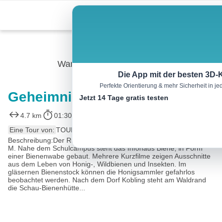
Skip
Menu
to
content
Wandern
Die App mit der besten 3D-
Perfekte Orientierung & mehr Sicherheit in 
Geheimnisvolle Honigbiene
Jetzt 14 Tage gratis testen
4.7 km
01:30 h
175 m
175 m
Eine Tour von:
TOURDATA
Beschreibung:Der Rundweg beginnt am Marktplatz in St. Martin i.
M. Nahe dem Schulcampus steht das Infohaus Biene, in Form
einer Bienenwabe gebaut. Mehrere Kurzfilme zeigen Ausschnitte
aus dem Leben von Honig-, Wildbienen und Insekten. Im
gläsernen Bienenstock können die Honigsammler gefahrlos
beobachtet werden. Nach dem Dorf Kobling steht am Waldrand
die Schau-Bienenhütte...