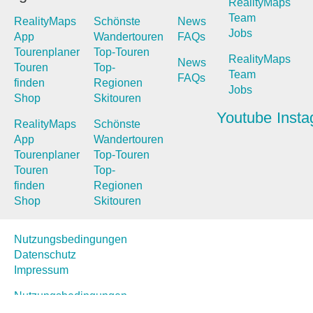
RealityMaps
Team
RealityMaps
Schönste
News
Jobs
App
Wandertouren
FAQs
Tourenplaner
Top-Touren
RealityMaps
News
Touren
Top-
Team
FAQs
finden
Regionen
Jobs
Shop
Skitouren
Youtube
Inst
RealityMaps
Schönste
App
Wandertouren
Tourenplaner
Top-Touren
Touren
Top-
finden
Regionen
Shop
Skitouren
Nutzungsbedingungen
Datenschutz
Impressum
Nutzungsbedingungen
Datenschutz