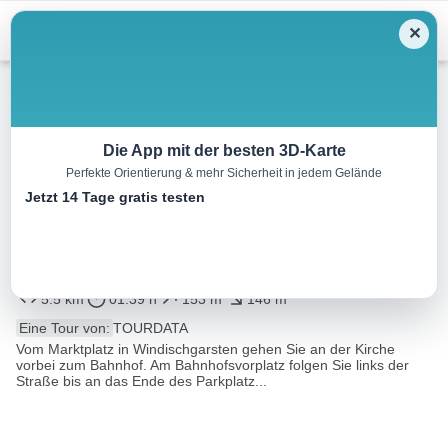
Menu
✕
Wandern
Die App mit der besten 3D-Karte
Perfekte Orientierung & mehr Sicherheit in jedem Gelände
Garstnereck-Rundwanderweg
Jetzt 14 Tage gratis testen
und Anschluß Kammweg Nr.
13 nach Spital am Pyhrn
5.5 km
01:39 h
153 m
146 m
Eine Tour von:
TOURDATA
Vom Marktplatz in Windischgarsten gehen Sie an der Kirche
vorbei zum Bahnhof. Am Bahnhofsvorplatz folgen Sie links der
Straße bis an das Ende des Parkplatz...