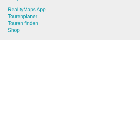
RealityMaps App
Tourenplaner
Touren finden
Shop
Touren entdecken
Schönste Wandertouren
Top-Touren
Top-Regionen
Skitouren
Schönste Wandertouren
Top-Touren
Top-Regionen
Skitouren
Infos & Service