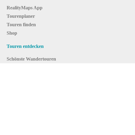
RealityMaps App
Tourenplaner
Touren finden
Shop
Touren entdecken
Schönste Wandertouren
Top-Touren
Top-Regionen
Skitouren
Infos & Service
News
FAQs
Über uns