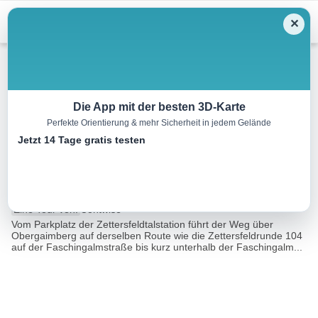
Menu
✕
Mountainbike
Die App mit der besten 3D-Karte
Perfekte Orientierung & mehr Sicherheit in jedem Gelände
Gaimberg – Lienzer Hütte Nr.
Jetzt 14 Tage gratis testen
107
37.6 km
05:00 h
1580 m
1405 m
Eine Tour von:
Contwise
Vom Parkplatz der Zettersfeldtalstation führt der Weg über
Obergaimberg auf derselben Route wie die Zettersfeldrunde 104
auf der Faschingalmstraße bis kurz unterhalb der Faschingalm...