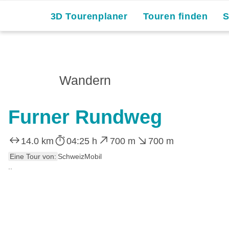
3D Tourenplaner
Touren finden
Wandern
Furner Rundweg
14.0 km
04:25 h
700 m
700 m
Eine Tour von:
SchweizMobil
..