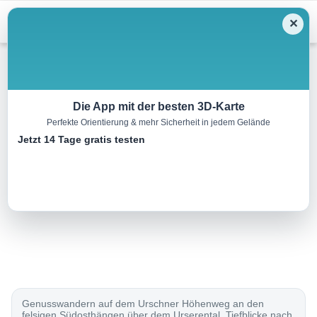
Menu
✕
Wandern
Die App mit der besten 3D-Karte
Perfekte Orientierung & mehr Sicherheit in jedem Gelände
Furka-Höhenweg, Etappe 2/2
Jetzt 14 Tage gratis testen
23.0 km
07:25 h
880 m
1900 m
Eine Tour von:
SchweizMobil
..
Genusswandern auf dem Urschner Höhenweg an den
felsigen Südosthängen über dem Urserental. Tiefblicke nach