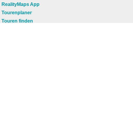
RealityMaps App
Tourenplaner
Touren finden
Shop
Touren entdecken
Schönste Wandertouren
Top-Touren
Top-Regionen
Skitouren
Infos & Service
News
FAQs
Über uns