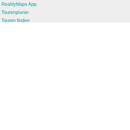
RealityMaps App
Tourenplaner
Touren finden
Shop
Touren entdecken
Schönste Wandertouren
Top-Touren
Top-Regionen
Skitouren
Infos & Service
News
FAQs
Über uns