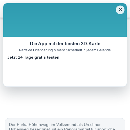
Menu
✕
Mountainbike
Die App mit der besten 3D-Karte
Perfekte Orientierung & mehr Sicherheit in jedem Gelände
Furka Bike
Jetzt 14 Tage gratis testen
35.0 km
00:00 h
1300 m
1300 m
Eine Tour von:
SchweizMobil
..
Der Furka Höhenweg, im Volksmund als Urschner
Höhenweg bezeichnet, ist ein Panoramatrail für sportliche