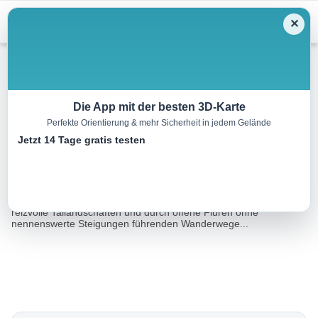
Menu
✕
Wandern
Die App mit der besten 3D-Karte
Perfekte Orientierung & mehr Sicherheit in jedem Gelände
Fuchsbau-Weg OS 22
Jetzt 14 Tage gratis testen
11.3 km
03:30 h
264 m
264 m
Eine Tour von:
FRANKENWALD TOURISMUS Service Center
Der Fuchsbau Der Fuchsbau liegt an diesem durch stille Wälder,
reizvolle Tallandschaften und durch offene Fluren ohne
nennenswerte Steigungen führenden Wanderwege...