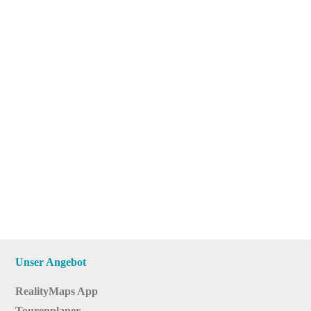
Unser Angebot
RealityMaps App
Tourenplaner