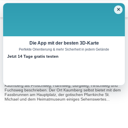
Menu
✕
Wandern
Die App mit der besten 3D-Karte
Perfekte Orientierung & mehr Sicherheit in jedem Gelände
Froschweg
Jetzt 14 Tage gratis testen
9.6 km
04:00 h
373 m
372 m
Eine Tour von:
Outdooractive
Die Wanderungen sind auch in der Wanderkarte der Gemeinde
Kaumberg als Froschweg, Hahnweg, Burgweg, Hirschweg und
Fuchsweg beschrieben. Der Ort Kaumberg selbst bietet mit dem
Fassbrunnen am Hauptplatz, der gotischen Pfarrkirche St.
Michael und dem Heimatmuseum einiges Sehenswertes...