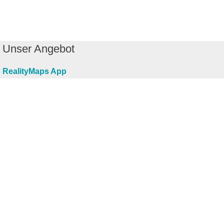
Unser Angebot
RealityMaps App
Tourenplaner
Touren finden
Shop
Touren entdecken
Schönste Wandertouren
Top-Touren
Top-Regionen
Skitouren
Infos & Service