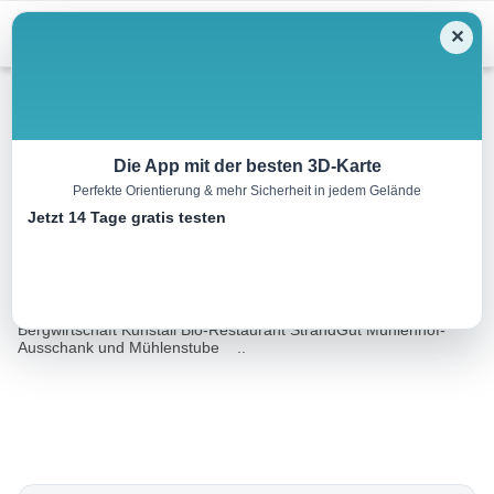
Menu
✕
Winterwandern
Die App mit der besten 3D-Karte
Perfekte Orientierung & mehr Sicherheit in jedem Gelände
Fremdenweg
Jetzt 14 Tage gratis testen
7.5 km
03:30 h
400 m
431 m
Eine Tour von:
Sachsen Tourismusnetzwerk, Nicole Hesse
Winter-Einkehr geöffnet: Gasthof Lichtenhainer Wasserfall
Bergwirtschaft Kuhstall Bio-Restaurant StrandGut Mühlenhof-
Ausschank und Mühlenstube ..