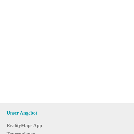
Unser Angebot
RealityMaps App
Tourenplaner