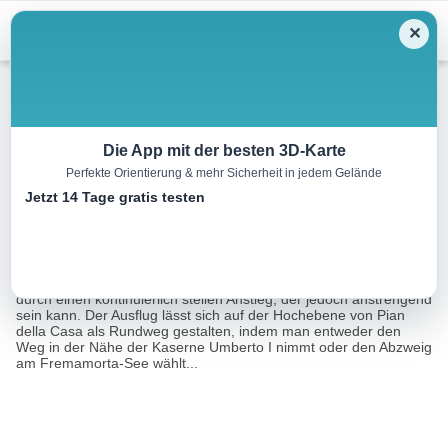
Menu
✕
Wandern
Die App mit der besten 3D-Karte
Perfekte Orientierung & mehr Sicherheit in jedem Gelände
Fremamorta-Pass
Jetzt 14 Tage gratis testen
4.9 km
02:45 h
880 m
18 m
Eine Tour von:
RealityMaps
Der kürzeste und direkteste Weg zum Colle di Fremamorta führt
durch einen kontinuierlich steilen Anstieg, der jedoch anstrengend
sein kann. Der Ausflug lässt sich auf der Hochebene von Pian
della Casa als Rundweg gestalten, indem man entweder den
Weg in der Nähe der Kaserne Umberto I nimmt oder den Abzweig
am Fremamorta-See wählt...