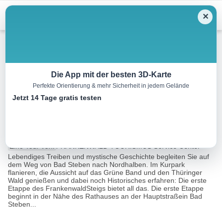
Menu
✕
Wandern
Die App mit der besten 3D-Karte
Perfekte Orientierung & mehr Sicherheit in jedem Gelände
FrankenwaldSteig Etappe 1:
Jetzt 14 Tage gratis testen
Bad Steben – Nordhalben
13.1 km
04:20 h
392 m
404 m
Eine Tour von:
FRANKENWALD TOURISMUS Service Center
Lebendiges Treiben und mystische Geschichte begleiten Sie auf
dem Weg von Bad Steben nach Nordhalben. Im Kurpark
flanieren, die Aussicht auf das Grüne Band und den Thüringer
Wald genießen und dabei noch Historisches erfahren: Die erste
Etappe des FrankenwaldSteigs bietet all das. Die erste Etappe
beginnt in der Nähe des Rathauses an der Hauptstraßein Bad
Steben...