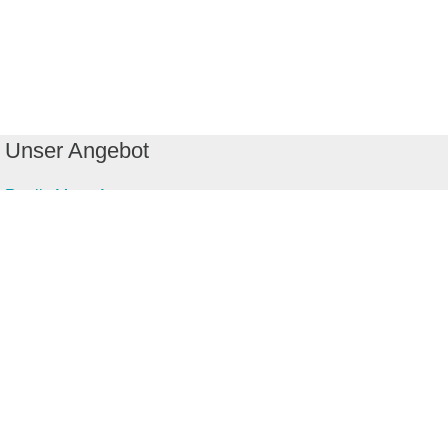
Unser Angebot
RealityMaps App
Tourenplaner
Touren finden
Shop
Touren entdecken
Schönste Wandertouren
Top-Touren
Top-Regionen
Skitouren