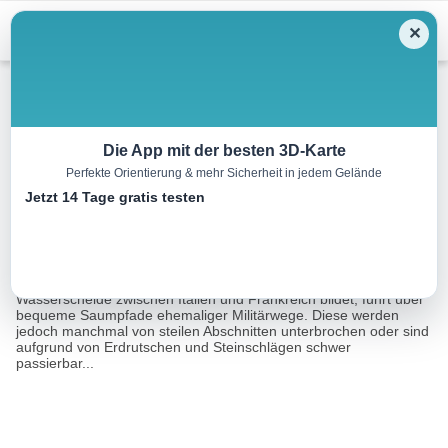
Menu
✕
Wandern
Die App mit der besten 3D-Karte
Perfekte Orientierung & mehr Sicherheit in jedem Gelände
Fort Pernante und Fort Giaura
Jetzt 14 Tage gratis testen
6.4 km
02:00 h
504 m
128 m
Eine Tour von:
RealityMaps
Der Panorama-Ausflug entlang des Gebirgskamms, der die
Wasserscheide zwischen Italien und Frankreich bildet, führt über
bequeme Saumpfade ehemaliger Militärwege. Diese werden
jedoch manchmal von steilen Abschnitten unterbrochen oder sind
aufgrund von Erdrutschen und Steinschlägen schwer
passierbar...