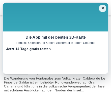
Menu
✕
Bergwandern
Die App mit der besten 3D-Karte
Perfekte Orientierung & mehr Sicherheit in jedem Gelände
Fontanales zum Caldera de los
Jetzt 14 Tage gratis testen
Pinos de Galdar
8.9 km
04:00 h
650 m
650 m
Eine Tour von:
RealityMaps
Die Wanderung von Fontanales zum Vulkankrater Caldera de los
Pinos de Galdar ist ein beliebter Rundwanderweg auf Gran
Canaria und führt uns in die vulkanische Vergangenheit der Insel
mit schönen Ausblicken auf den Norden der Insel...