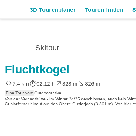
Skip
3D Tourenplaner
Touren finden
to
content
Skitour
Fluchtkogel
7.4 km
02:12 h
828 m
826 m
Eine Tour von:
Outdooractive
Von der Vernagthütte - im Winter 24/25 geschlossen, auch kein Win
Guslarferner hinauf auf das Obere Guslarjoch (3.361 m). Von hier st