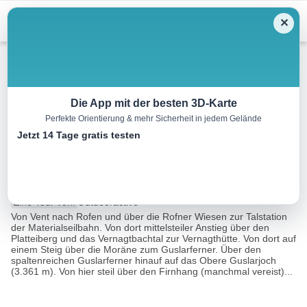
Menu
✕
Wandern
Die App mit der besten 3D-Karte
Perfekte Orientierung & mehr Sicherheit in jedem Gelände
Fluchtkogel 3.500 m
Jetzt 14 Tage gratis testen
(Brandenburger Haus)
31.6 km
13:00 h
1922 m
1929 m
Eine Tour von:
Outdooractive
Von Vent nach Rofen und über die Rofner Wiesen zur Talstation
der Materialseilbahn. Von dort mittelsteiler Anstieg über den
Platteiberg und das Vernagtbachtal zur Vernagthütte. Von dort auf
einem Steig über die Moräne zum Guslarferner. Über den
spaltenreichen Guslarferner hinauf auf das Obere Guslarjoch
(3.361 m). Von hier steil über den Firnhang (manchmal vereist)...