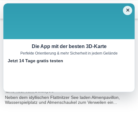
Menu
✕
Wandern
Die App mit der besten 3D-Karte
Perfekte Orientierung & mehr Sicherheit in jedem Gelände
Flattnitz – Wasserweg –
Jetzt 14 Tage gratis testen
Haidnerhöhe
13.5 km
04:30 h
686 m
686 m
Eine Tour von:
Datacycle
Neben dem idyllischen Flattnitzer See laden Almenpavillon,
Wasserspielplatz und Almenschaukel zum Verweilen ein...