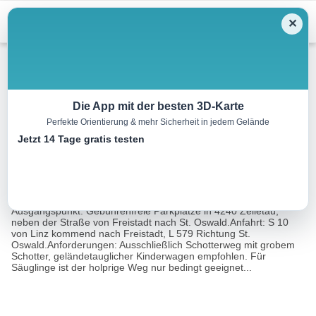
Menu
✕
Wandern
Die App mit der besten 3D-Karte
Perfekte Orientierung & mehr Sicherheit in jedem Gelände
Flaps Fit Weg
Jetzt 14 Tage gratis testen
4.3 km
01:30 h
82 m
82 m
Eine Tour
Rother Wanderführer Kinderwagen Donauregion-
von:
Mühlviertel (Michaela Dattinger)
Ausgangspunkt: Gebührenfreie Parkplätze in 4240 Zelletau,
neben der Straße von Freistadt nach St. Oswald.Anfahrt: S 10
von Linz kommend nach Freistadt, L 579 Richtung St.
Oswald.Anforderungen: Ausschließlich Schotterweg mit grobem
Schotter, geländetauglicher Kinderwagen empfohlen. Für
Säuglinge ist der holprige Weg nur bedingt geeignet...