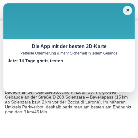
Menu
✕
Wandern
Die App mit der besten 3D-Karte
Perfekte Orientierung & mehr Sicherheit in jedem Gelände
Fiumicelli-Tal
Jetzt 14 Tage gratis testen
4.4 km
03:15 h
16 m
195 m
Eine Tour von:
Rother Wanderführer Korsika (Klaus Wolfsperger)
Ausgangspunkt: Talort / Ausgangspunkt: Solenzara, kleiner
Badeort an der Ostküste.Rocchiu Pinzutu, 337 m, großes
Gebäude an der Straße D 268 Solenzara – Bavellapass (15 km
ab Solenzara bzw. 2 km vor der Bocca di Larone). Im näheren
Umkreis Parkverbot, deshalb parkt man am besten am Endpunkt
(von dort 3 km/45 Min...