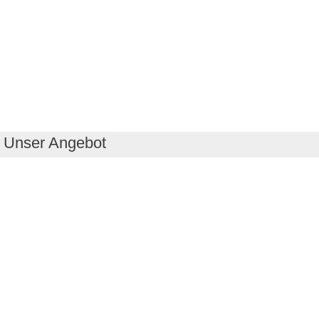
Unser Angebot
RealityMaps App
Tourenplaner
Touren finden
Shop
Touren entdecken
Schönste Wandertouren
Top-Touren