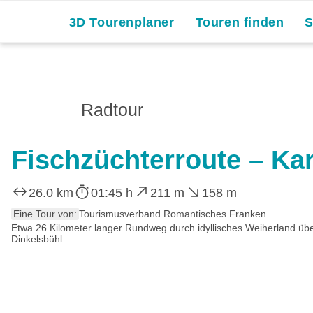
Skip
3D Tourenplaner
Touren finden
to
content
Radtour
Fischzüchterroute – Ka
26.0 km
01:45 h
211 m
158 m
Eine Tour von:
Tourismusverband Romantisches Franken
Etwa 26 Kilometer langer Rundweg durch idyllisches Weiherland übe
Dinkelsbühl...