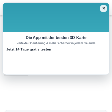
Menu
✕
Radtour
Die App mit der besten 3D-Karte
Perfekte Orientierung & mehr Sicherheit in jedem Gelände
Fischbachtal und Seibelsdorf
Jetzt 14 Tage gratis testen
(KC 5)*
15.2 km
01:30 h
190 m
190 m
Eine Tour von:
FRANKENWALD TOURISMUS Service Center
..