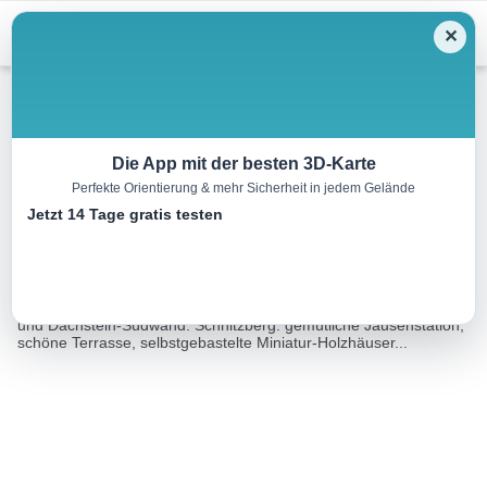
Menu
✕
Wandern
Die App mit der besten 3D-Karte
Perfekte Orientierung & mehr Sicherheit in jedem Gelände
Filzmoos – Hachau Rundweg
Jetzt 14 Tage gratis testen
8.5 km
02:37 h
300 m
300 m
Eine Tour von:
Outdooractive
Schönster Blick auf das Dachsteinmassiv mit Hohem Dachstein
und Dachstein-Südwand. Schnitzberg: gemütliche Jausenstation,
schöne Terrasse, selbstgebastelte Miniatur-Holzhäuser...