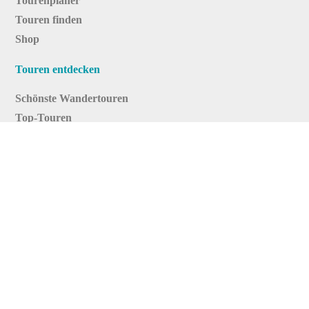
Tourenplaner
Touren finden
Shop
Touren entdecken
Schönste Wandertouren
Top-Touren
Top-Regionen
Skitouren
Infos & Service
News
FAQs
Über uns
RealityMaps