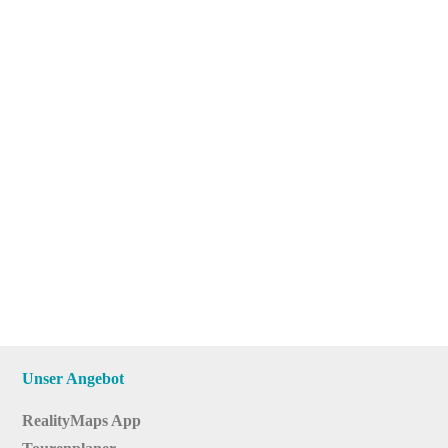
Unser Angebot
RealityMaps App