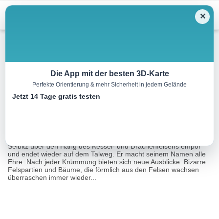
Menu
✕
Wandern
Die App mit der besten 3D-Karte
Perfekte Orientierung & mehr Sicherheit in jedem Gelände
Felsenpfad US 14
Jetzt 14 Tage gratis testen
5.4 km
01:25 h
159 m
195 m
Eine Tour von:
FRANKENWALD TOURISMUS Service Center
Der Felsenpfad zieht sich vom Fahrweg am westlichen Ufer der
Selbitz über den Hang des Kessel- und Drachenfelsens empor
und endet wieder auf dem Talweg. Er macht seinem Namen alle
Ehre. Nach jeder Krümmung bieten sich neue Ausblicke. Bizarre
Felspartien und Bäume, die förmlich aus den Felsen wachsen
überraschen immer wieder...