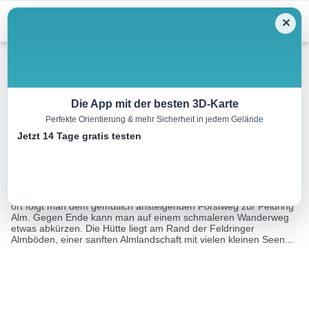
Menu
✕
Wandern
Die App mit der besten 3D-Karte
Perfekte Orientierung & mehr Sicherheit in jedem Gelände
Feldring Alm
Jetzt 14 Tage gratis testen
2.1 km
00:45 h
196 m
m
Eine Tour von:
Outdooractive
Ausgangspunkt ist das Sattele oberhalb von Ochsengarten. Vond
ort folgt man dem gemütlich ansteigenden Forstweg zur Feldring
Alm. Gegen Ende kann man auf einem schmaleren Wanderweg
etwas abkürzen. Die Hütte liegt am Rand der Feldringer
Almböden, einer sanften Almlandschaft mit vielen kleinen Seen...