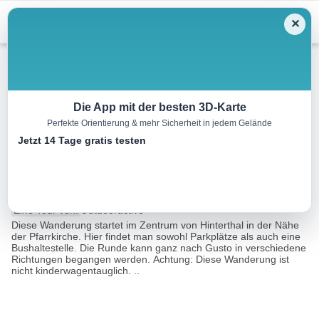
Menu
✕
Wandern
Die App mit der besten 3D-Karte
Perfekte Orientierung & mehr Sicherheit in jedem Gelände
FAMILIENRUNDWANDERUNG
Jetzt 14 Tage gratis testen
in Hinterthal zur Aueralm
3.0 km
01:00 h
141 m
141 m
Eine Tour von:
Outdooractive
Diese Wanderung startet im Zentrum von Hinterthal in der Nähe
der Pfarrkirche. Hier findet man sowohl Parkplätze als auch eine
Bushaltestelle. Die Runde kann ganz nach Gusto in verschiedene
Richtungen begangen werden. Achtung: Diese Wanderung ist
nicht kinderwagentauglich. ..