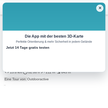
Menu
✕
Mountainbike
Die App mit der besten 3D-Karte
Perfekte Orientierung & mehr Sicherheit in jedem Gelände
Familienmountainbike Tour mit
Jetzt 14 Tage gratis testen
dem Champion Shuttle
(Sessellift)
15.8 km
02:00 h
211 m
645 m
Eine Tour von:
Outdooractive
..