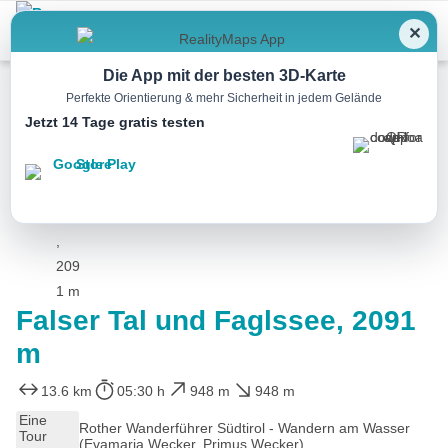
Menu
✕
Die App mit der besten 3D-Karte
Perfekte Orientierung & mehr Sicherheit in jedem Gelände
Jetzt 14 Tage gratis testen
Wandern
Falser Tal und Faglssee, 2091
m
13.6 km
05:30 h
948 m
948 m
Eine
Rother Wanderführer Südtirol - Wandern am Wasser
Tour
(Evamaria Wecker, Primus Wecker)