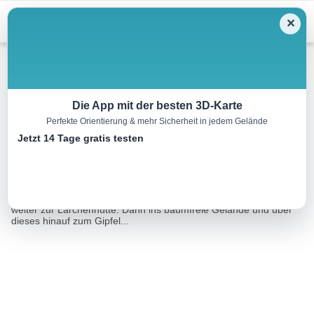
Menu
✕
Skitour
Die App mit der besten 3D-Karte
Perfekte Orientierung & mehr Sicherheit in jedem Gelände
Falkert
Jetzt 14 Tage gratis testen
9.3 km
02:45 h
936 m
965 m
Eine Tour von:
Datacycle
Zunächst geht es über die Rodelbahn zum Falkerschutzhaus und
weiter zur Lärchenhütte. Dann ins baumfreie Gelände und über
dieses hinauf zum Gipfel...