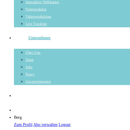
Interaktive Webkarten
Printprodukte
Videoproduktion
Live Tracking
Unternehmen
Über Uns
Team
Jobs
News
Auszeichnungen
Berg
Zum Profil
Abo verwalten
Logout