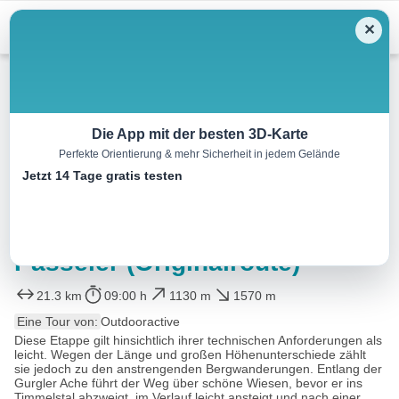
Menu
✕
Wandern
Die App mit der besten 3D-Karte
Perfekte Orientierung & mehr Sicherheit in jedem Gelände
Europäischer Fernwanderweg
Jetzt 14 Tage gratis testen
– E5 – Königsetappe – Von
Zwieselstein nach Moos in
Passeier (Originalroute)
21.3 km
09:00 h
1130 m
1570 m
Eine Tour von:
Outdooractive
Diese Etappe gilt hinsichtlich ihrer technischen Anforderungen als
leicht. Wegen der Länge und großen Höhenunterschiede zählt
sie jedoch zu den anstrengenden Bergwanderungen. Entlang der
Gurgler Ache führt der Weg über schöne Wiesen, bevor er ins
Timmelstal abzweigt, im Verlauf leicht ansteigt und nach einer