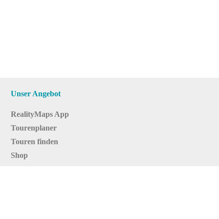
Unser Angebot
RealityMaps App
Tourenplaner
Touren finden
Shop
Touren entdecken
Schönste Wandertouren
Top-Touren