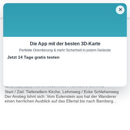
Menu
✕
Wandern
Die App mit der besten 3D-Karte
Perfekte Orientierung & mehr Sicherheit in jedem Gelände
Eulenstein und Jungfernhöhle
Jetzt 14 Tage gratis testen
– Roter Ring
2.7 km
01:00 h
148 m
137 m
Eine Tour von:
Tourismuszentrale Fränkische Schweiz
Start / Ziel: Tiefenellern Kirche, Lehmweg / Ecke Schlehenweg
Der Anstieg lohnt sich: Vom Eulenstein aus hat der Wanderer
einen herrlichen Ausblick auf das Ellertal bis nach Bamberg...