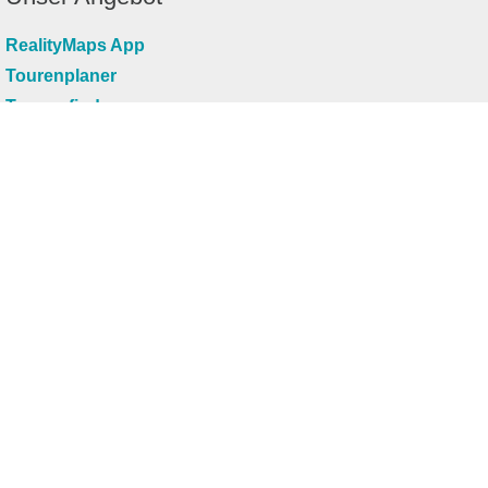
RealityMaps App
Tourenplaner
Touren finden
Shop
Touren entdecken
Schönste Wandertouren
Top-Touren
Top-Regionen
Skitouren
Infos & Service
News
FAQs
Über uns